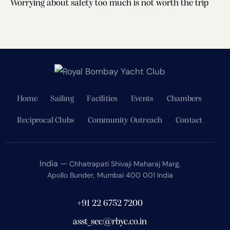
Worrying about safety too much is not worth the trip
Home
Sailing
Facilities
Events
Chambers
Reciprocal Clubs
Community Outreach
Contact
India —
Chhatrapati Shivaji Maharaj Marg,
Apollo Bunder, Mumbai 400 001 India
+91 22 6752 7200
asst_sec@rbyc.co.in