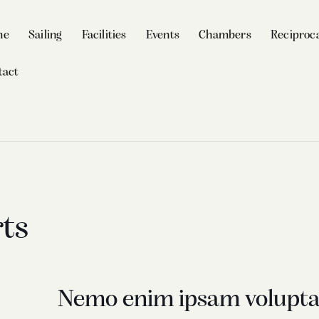
me
Sailing
Facilities
Events
Chambers
Reciproca
tact
rts
Nemo enim ipsam volupt