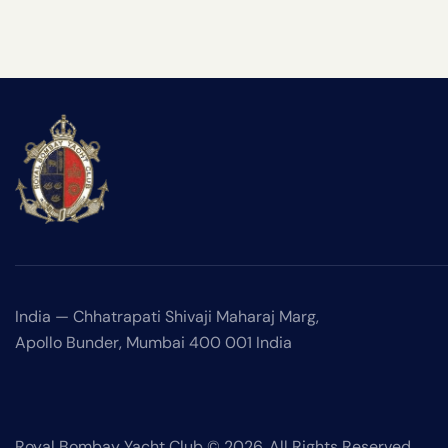
India —
Chhatrapati Shivaji Maharaj Marg,
Apollo Bunder, Mumbai 400 001 India
Royal Bombay Yacht Club © 2026. All Rights Reserved.