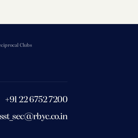
ciprocal Clubs
+91 22 6752 7200
sst_sec@rbyc.co.in