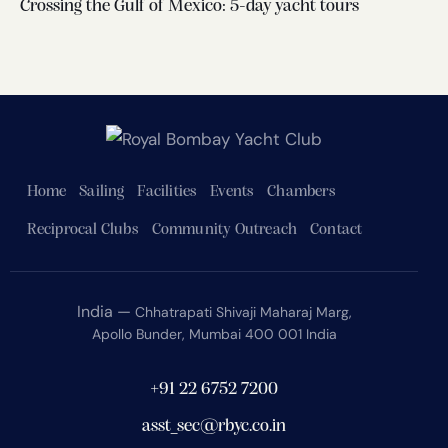
Crossing the Gulf of Mexico: 5-day yacht tours
Home
Sailing
Facilities
Events
Chambers
Reciprocal Clubs
Community Outreach
Contact
India —
Chhatrapati Shivaji Maharaj Marg,
Apollo Bunder, Mumbai 400 001 India
+91 22 6752 7200
asst_sec@rbyc.co.in