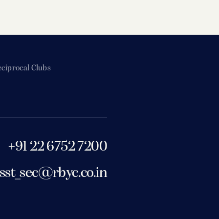
ciprocal Clubs
+91 22 6752 7200
sst_sec@rbyc.co.in