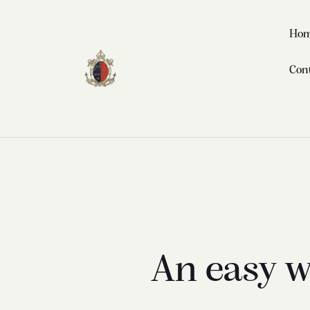
Ho
Con
An easy wa