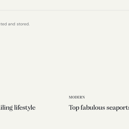
cted and stored.
MODERN
ling lifestyle
Top fabulous seaports