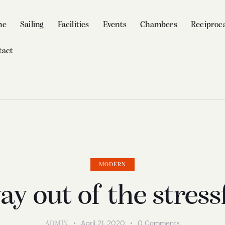
me
Sailing
Facilities
Events
Chambers
Reciproca
tact
MODERN
y out of the stressfu
April 21, 2020
0
Comments
ADMIN